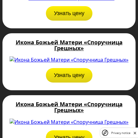
Узнать цену
Икона Божьей Матери «Споручница
Грешных»
Узнать цену
Икона Божьей Матери «Споручница
Грешных»
Privacy notice
Узнать цену