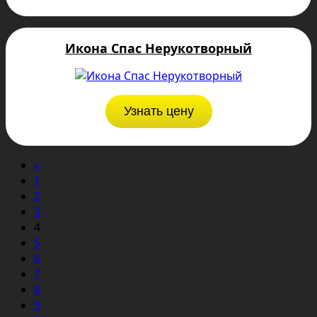
Икона Спас Нерукотворный
Узнать цену
«
1
2
3
4
5
6
7
8
9