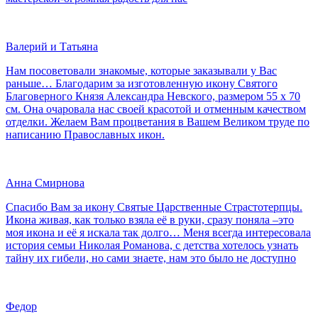
Валерий и Татьяна
Нам посоветовали знакомые, которые заказывали у Вас
раньше… Благодарим за изготовленную икону Святого
Благоверного Князя Александра Невского, размером 55 х 70
см. Она очаровала нас своей красотой и отменным качеством
отделки. Желаем Вам процветания в Вашем Великом труде по
написанию Православных икон.
Анна Смирнова
Спасибо Вам за икону Святые Царственные Страстотерпцы.
Икона живая, как только взяла её в руки, сразу поняла –это
моя икона и её я искала так долго… Меня всегда интересовала
история семьи Николая Романова, с детства хотелось узнать
тайну их гибели, но сами знаете, нам это было не доступно
Федор