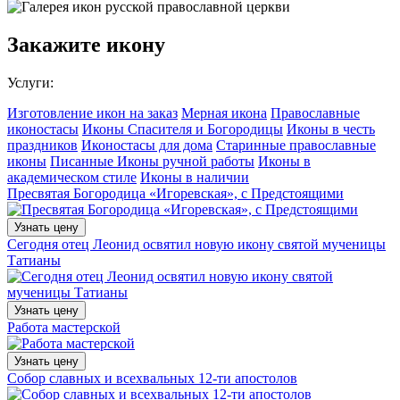
Закажите икону
Услуги:
Изготовление икон на заказ
Мерная икона
Православные
иконостасы
Иконы Спасителя и Богородицы
Иконы в честь
праздников
Иконостасы для дома
Старинные православные
иконы
Писанные Иконы ручной работы
Иконы в
академическом стиле
Иконы в наличии
Пресвятая Богородица «Игоревская», с Предстоящими
Узнать цену
Сегодня отец Леонид освятил новую икону святой мученицы
Татианы
Узнать цену
Работа мастерской
Узнать цену
Собор славных и всехвальных 12-ти апостолов