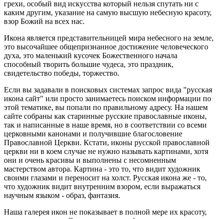
грехи, особый вид искусства который нельзя спутать ни с
каким другим, указание на самую высшую небесную красоту,
взор Божий на всех нас.
Икона является представительницей мира небесного на земле,
это высочайшее общепризнанное достижение человеческого
духа, это маленький кусочек Божественного начала
способный творить большие чудеса, это праздник,
свидетельство победы, торжество.
Если вы задавали в поисковых системах запрос вида "русская
икона сайт" или просто занимаетесь поиском информации по
этой тематике, вы попали по правильному адресу. На нашем
сайте собраны как старинные русские православные иконы,
так и написанные в наше время, но в соответствии со всеми
церковными канонами и получившие благословение
Православной Церкви. Кстати, иконы русской православной
церкви ни в коем случае не нужно называть картинами, хотя
они и очень красивы и выполнены с несомненным
мастерством автора. Картина - это то, что видит художник
своими глазами и переносит на холст. Русская икона же - то,
что художник видит внутренним взором, если выражаться
научным языком - образ, фантазия.
Наша галерея икон не показывает в полной мере их красоту,