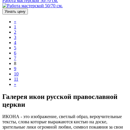
Работа мастерской 50/70 см.
Узнать цену
«
1
2
3
4
5
6
7
8
9
10
11
»
Галерея икон русской православной
церкви
ИКОНА - это изображение, светлый образ, вероучительные
тексты, слова которые выражаются кистью на доске,
зрительные лики огромной любви, символ покаяния за свои