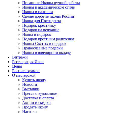
Писанные Иконы ручной работы
Иконы в академическом стиле
Иконы в наличии
Самые дорогие иконы России
Икона для Президента
Подарок крестнику
Подарок на венчание
Икона в подарок
Подарок крестным родителям
Иконы Святых в подарок
Православные подарки
Иконы в ювелирном окладе
Витражи
Реставрация Икон
Цены
Роспись храмов
О мастерской
Купить икону
Новости
Выставки
Пресса о художнике
Доставка и оплата
Акции и скидки
Продать икону
Награды