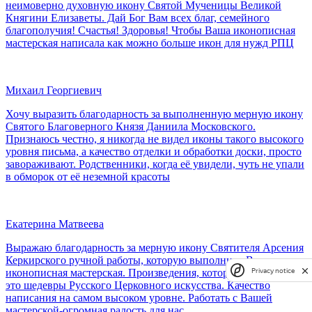
неимоверно духовную икону Святой Мученицы Великой
Княгини Елизаветы. Дай Бог Вам всех благ, семейного
благополучия! Счастья! Здоровья! Чтобы Ваша иконописная
мастерская написала как можно больше икон для нужд РПЦ
Михаил Георгиевич
Хочу выразить благодарность за выполненную мерную икону
Святого Благоверного Князя Даниила Московского.
Признаюсь честно, я никогда не видел иконы такого высокого
уровня письма, а качество отделки и обработки доски, просто
завораживают. Родственники, когда её увидели, чуть не упали
в обморок от её неземной красоты
Екатерина Матвеева
Выражаю благодарность за мерную икону Святителя Арсения
Керкирского ручной работы, которую выполнила Ваша
Privacy notice
иконописная мастерская. Произведения, которые Вы пишете-
это шедевры Русского Церковного искусства. Качество
написания на самом высоком уровне. Работать с Вашей
мастерской-огромная радость для нас