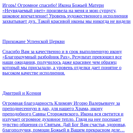
Игорь! Огромное спасибо! Икона Божьей Матери
«Неувядаемый цвет» произвела на меня и мою супругу,
шоковое впечатление! Уровень художественного исполнения
захватывает дух. Такой красивой иконы мы никогда не видели
Прихожане Успенской Церкви
Спасибо Вам за качественно и в срок выполненную икону
«Благоразумный разбойник Рах». Результат превзошел все
наши ожидания, получилось даже красивее чем образец
который мы присылали, а уровень отделки дает понятие о
высоком качестве исполнения.
Дмитрий и Ксения
Огромная благодарность Климову Игорю Валерьевичу за
преподнесенную в дар, для нашего Храма, икону
преподобного Саввы Сторожевского. Икона вся светится и
излучает огромное духовное тепло. Глядя на нее посещает
чувство общения со Святым. Дай Бог Вам счастья, здоровья,
благополучия, помощи Божьей в Вашем прекрасном деле…